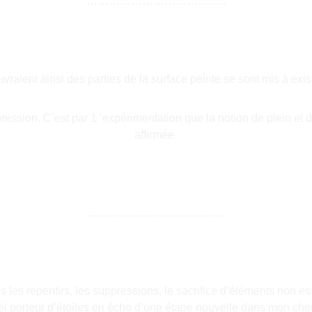
………………………………..
raient ainsi des parties de la surface peinte se sont mis à exis
ression. C’est par 1 ‘expérimentation que la notion de plein et d
affirmée.
………………………………..
lus les repentirs, les suppressions, le sacrifice d’éléments non e
ciel porteur d’étoiles en écho d’une étape nouvelle dans mon che