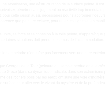
une atomisation, une déstructuration de la surface peinte. Il est
pprivoiser, pénétrer sans jugement ou réactivité trop immédiate 
 pour cette raison aussi, nécessaires pour s’approprier l’oeuvre,
pparence que peinture éclatée, pour relier les signes et en manife
e unité, sa force et sa cohésion à la toile peinte, n’apparaît q
certaines situations doit prendre le temps de l’accommodation.
ction de peindre n’entraîne pas forcément vers une pure extérior
 que Georges de la Tour (peinture qui semble perdue en elle-
, Le Greco (dans sa dynamique radicale, dans son extrémisme pic
e des rochers polis par les eaux) ont suivi une voie d’indiffére
e surface pour aller vers le vivant du mystère et de la profondeu