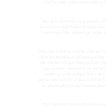
c’est le mode opératoire qui diffère, 
Non, pour reprendre les propos de cet
besoin comme le théâtre du public pour e
l’expérience. Elles existent par amour, 
Mais leur définition extrême, radicale
est le lieu véritable d’une musique libr
très «écrite». Le spectateur peut se cro
pas se sentir concerné; il est vrai qu
montée en lui de quelque chose lié à 
parfois inconfortable et qui conduit au c
se laissant pénétrer par l’oeuvre, être 
Pour reprendre l’image du tombeau, le 