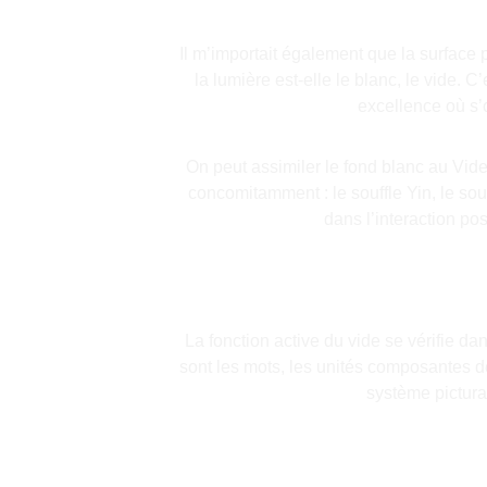
Il m’importait également que la surface p
la lumière est-elle le blanc, le vide. C’
excellence où s’o
On peut assimiler le fond blanc au Vide
concomitamment : le souffle Yin, le souf
dans l’interaction pos
La fonction active du vide se vérifie d
sont les mots, les unités composantes de
système pictural