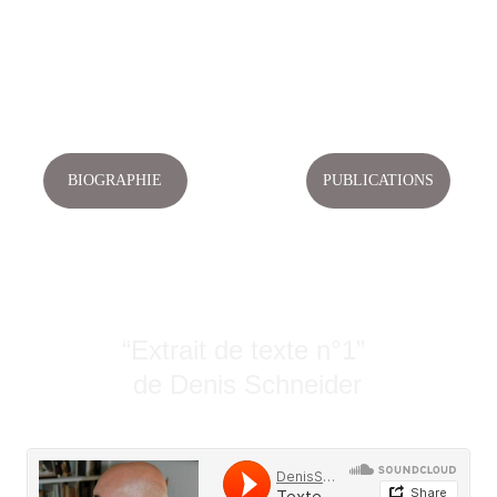
Numérologie
Romans et livre d'art
Peintures
Video Painting Concept
BIOGRAPHIE
PUBLICATIONS
“Extrait de texte n°1” 
de Denis Schneider