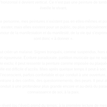
d’horizontal il devient vertical. Ce n’est pas une peinture de to
éveille le vivant.
te personne, mes peintures n’existent pas en elles-mêmes et pou
xister, mais elles existent pour un public, ou plus précisément 
amour de la manifestation et du manifesté, de la vie qui s’exprim
sont donc « à donner ».
 peut créer un malaise. Signes tronqués, comme suspendus, hors
e et rigoureuse. Écriture paradoxale, partition musicale qui ne su
ire exclu; il peut ressentir la peinture comme imposée ou plaquée
’elle est difficile d’accès. Mais après quelque temps il peut à so
l’inconscient, parfois confortable et qui conduit à une ouvertur
ontraire à des conflits, des questionnements, des peurs. Il peut a
conduit à une profondeur plus grande encore et au-delà du paradox
connaissance de soi, à la paix.
réveil (ou l’éveil) prend du temps; à la première lecture de mes p