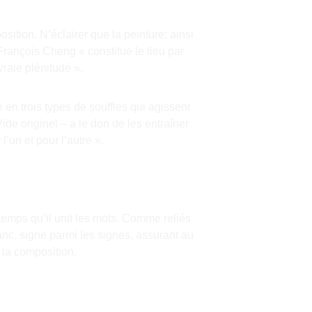
sition. N’éclairer que la peinture: ainsi 
on François Cheng « constitue le lieu par 
vraie plénitude ».
en trois types de souffles qui agissent 
ide originel – a le don de les entraîner 
l’un et pour l’autre ».
temps qu’il unit les mots. Comme reliés 
anc, signe parmi les signes, assurant au 
e la composition.