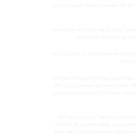
et reconnu par la communauté. En fait e
Ces propos ont nourri ma réflexion: quell
au monde, peintre d’un mon
A la réflexion, je considère ces remarqu
tient 
J’imagine des archéologues qui lampe à 
delà d’un sommeil apparent, par le sile
mais d’attirer vers un lieu secret – en 
On l’aura compris, ma peinture ne s
peinture de pouvoir, reliée à la poési
faille dans le psychisme du candidat 