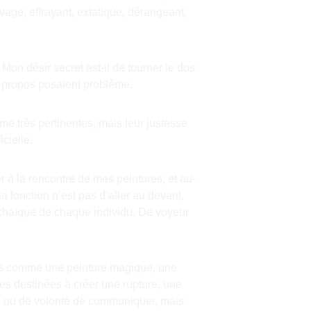
vage, effrayant, extatique, dérangeant, 
Mon désir secret est-il de tourner le dos 
s propos posaient problème.
mme très pertinentes, mais leur justesse 
cielle.
 à la rencontre de mes peintures, et au-
a fonction n’est pas d’aller au devant, 
 archaïque de chaque individu. De voyeur 
ais comme une peinture magique, une 
res destinées à créer une rupture, une 
n, ou de volonté de communiquer, mais 