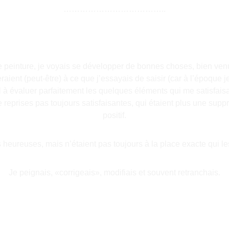
………………………………..
ne peinture, je voyais se développer de bonnes choses, bien venue
ient (peut-être) à ce que j’essayais de saisir (car à l’époque je 
l à évaluer parfaitement les quelques éléments qui me satisfaisai
e reprises pas toujours satisfaisantes, qui étaient plus une su
positif.
s heureuses, mais n’étaient pas toujours à la place exacte qui l
Je peignais, «corrigeais», modifiais et souvent retranchais.