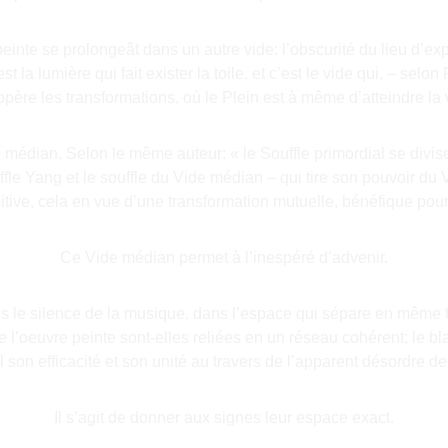
einte se prolongeât dans un autre vide: l’obscurité du lieu d’expo
est la lumière qui fait exister la toile, et c’est le vide qui, – sel
père les transformations, où le Plein est à même d’atteindre la 
 médian. Selon le même auteur: « le Souffle primordial se divise 
fle Yang et le souffle du Vide médian – qui tire son pouvoir du V
itive, cela en vue d’une transformation mutuelle, bénéfique pour 
Ce Vide médian permet à l’inespéré d’advenir.
ans le silence de la musique, dans l’espace qui sépare en même 
 l’oeuvre peinte sont-elles reliées en un réseau cohérent; le bl
 son efficacité et son unité au travers de l’apparent désordre d
Il s’agit de donner aux signes leur espace exact.