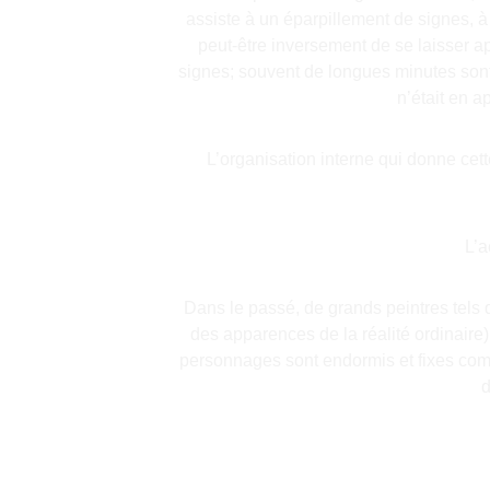
assiste à un éparpillement de signes, à 
peut-être inversement de se laisser a
signes; souvent de longues minutes sont,
n’était en a
L’organisation interne qui donne cett
L’a
Dans le passé, de grands peintres tels
des apparences de la réalité ordinaire)
personnages sont endormis et fixes comm
d