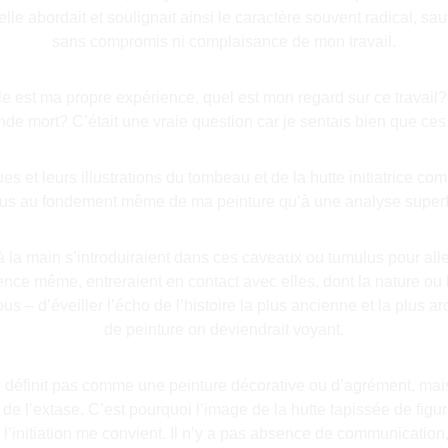
lle abordait et soulignait ainsi le caractère souvent radical, sau
sans compromis ni complaisance de mon travail.
e est ma propre expérience, quel est mon regard sur ce travail? 
de mort? C’était une vraie question car je sentais bien que ce
es et leurs illustrations du tombeau et de la hutte initiatrice co
plus au fondement même de ma peinture qu’à une analyse superfi
la main s’introduiraient dans ces caveaux ou tumulus pour aller
nce même, entreraient en contact avec elles, dont la nature ou l
nous – d’éveiller l’écho de l’histoire la plus ancienne et la plus
de peinture on deviendrait voyant.
e définit pas comme une peinture décorative ou d’agrément, m
e de l’extase. C’est pourquoi l’image de la hutte tapissée de figu
à l’initiation me convient. Il n’y a pas absence de communicatio