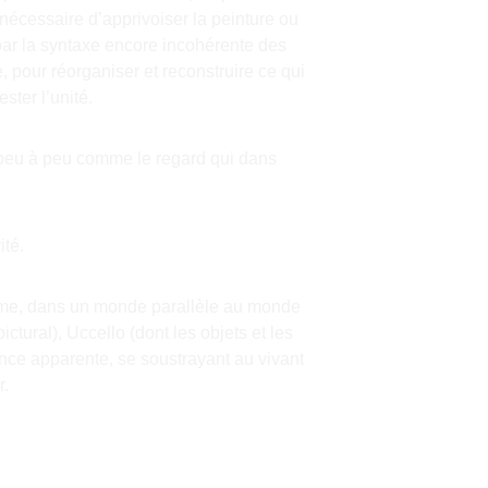
 nécessaire d’apprivoiser la peinture ou 
par la syntaxe encore incohérente des 
 pour réorganiser et reconstruire ce qui 
ster l’unité.
ue peu à peu comme le regard qui dans 
ité.
même, dans un monde parallèle au monde 
tural), Uccello (dont les objets et les 
nce apparente, se soustrayant au vivant 
r.