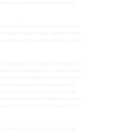
mbeau, mais une peinture de vivant qui 
r elles-mêmes; certes elles n’ont pas 
sont au service d’autrui, dans le feu de 
e, amour parce qu’elles sont don ; elles 
 du convenu, lancés dans un espace qui 
pporte pas l’imprécision, «atonale» mais 
 sur lui par sa propre force, et donc ne 
n contact ressentir une connexion, une 
e, un épanouissement, une grâce, mais 
lors pousser plus loin l’expérience et en 
e, du conflit, atteindre à la joie, à la 
eintures on ne voit rien, ou plutôt on 