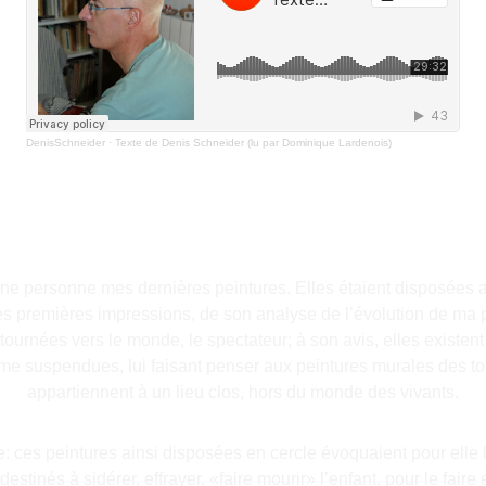
 une personne mes dernières peintures. Elles étaient disposées
 ses premières impressions, de son analyse de l’évolution de ma 
 tournées vers le monde, le spectateur; à son avis, elles existe
me suspendues, lui faisant penser aux peintures murales des t
appartiennent à un lieu clos, hors du monde des vivants.
e: ces peintures ainsi disposées en cercle évoquaient pour elle 
destinés à sidérer, effrayer, «faire mourir» l’enfant, pour le faire